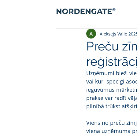
®
Aleksejs Valle
2025
Preču zīm
reģistrā
Uzņēmumi bieži vie
vai kuri spēcīgi aso
ieguvumus mārketin
prakse var radīt vāj
pilnībā trūkst atšķi
Viens no preču zīmj
viena uzņēmuma pr