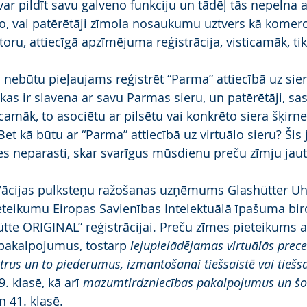
r pildīt savu galveno funkciju un tādēļ tās nepelna ai
o, vai patērētāji zīmola nosaukumu uztvers kā komerc
toru, attiecīgā apzīmējuma reģistrācija, visticamāk, tik
nebūtu pieļaujams reģistrēt “Parma” attiecībā uz sieru
 kas ir slavena ar savu Parmas sieru, un patērētāji, sas
icamāk, to asociētu ar pilsētu vai konkrēto siera šķir
Bet kā būtu ar “Parma” attiecībā uz virtuālo sieru? Šis 
īties neparasti, skar svarīgus mūsdienu preču zīmju ja
ā Vācijas pulksteņu ražošanas uzņēmums Glashütter Uh
teikumu Eiropas Savienības Intelektuālā īpašuma biro
tte ORIGINAL” reģistrācijai. Preču zīmes pieteikums a
pakalpojumus, tostarp 
lejupielādējamas virtuālās preces
rus un to piederumus, izmantošanai tiešsaistē vai tiešsa
 9. klasē, kā arī 
mazumtirdzniecības pakalpojumus un šo 
n 41. klasē.