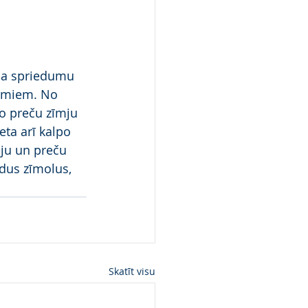
ēma spriedumu 
jumiem. No 
o preču zīmju 
eta arī kalpo 
ēju un preču 
dus zīmolus, 
Skatīt visu