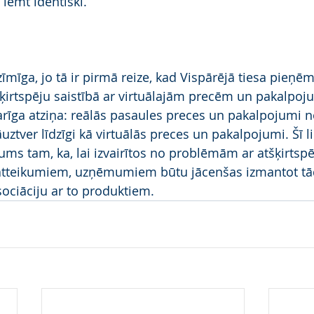
lemt identiski.
ozīmīga, jo tā ir pirmā reize, kad Vispārējā tiesa pieņ
ķirtspēju saistībā ar virtuālajām precēm un pakalpo
arīga atziņa: reālās pasaules preces un pakalpojumi n
āuztver līdzīgi kā virtuālās preces un pakalpojumi. Šī li
jums tam, ka, lai izvairītos no problēmām ar atšķirtsp
s atteikumiem, uzņēmumiem būtu jācenšas izmantot tā
sociāciju ar to produktiem.