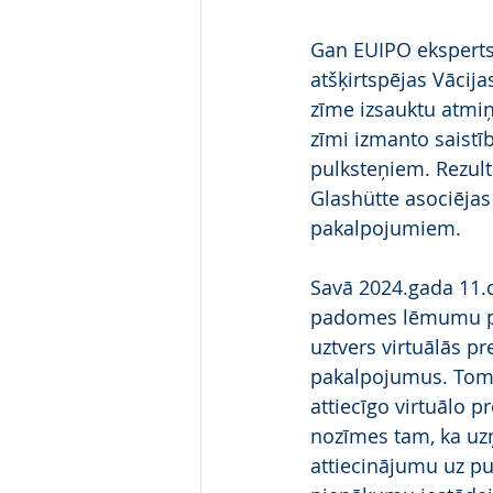
Gan EUIPO eksperts,
atšķirtspējas Vācij
zīme izsauktu atmiņ
zīmi izmanto saistī
pulksteņiem. Rezult
Glashütte asociējas
pakalpojumiem.
Savā 2024.gada 11.
padomes lēmumu par 
uztvers virtuālās p
pakalpojumus. Tomēr 
attiecīgo virtuālo p
nozīmes tam, ka uz
attiecinājumu uz pu