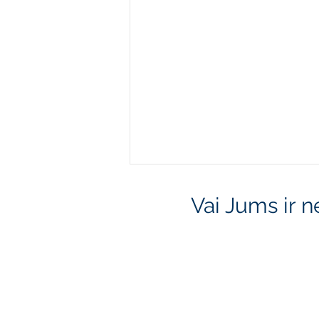
Vai Jums ir 
Preču zīmju aizsardzība