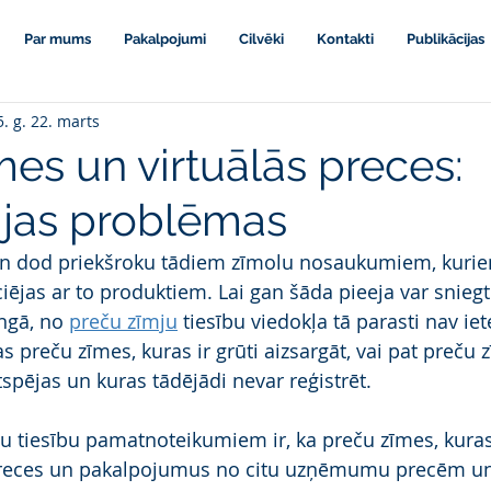
Par mums
Pakalpojumi
Cilvēki
Kontakti
Publikācijas
. g. 22. marts
es un virtuālās preces:
cijas problēmas
n dod priekšroku tādiem zīmolu nosaukumiem, kurie
ciējas ar to produktiem. Lai gan šāda pieeja var snieg
gā, no 
preču zīmju
 tiesību viedokļa tā parasti nav ie
as preču zīmes, kuras ir grūti aizsargāt, vai pat preču
rtspējas un kuras tādējādi nevar reģistrēt.
u tiesību pamatnoteikumiem ir, ka preču zīmes, kuras 
eces un pakalpojumus no citu uzņēmumu precēm un