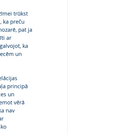
īmei trūkst 
, ka preču 
ozarē, pat ja 
ti ar 
alvojot, ka 
precēm un 
lācijas 
ļa principā 
ces un 
ņemot vērā 
ka nav 
r 
sko 