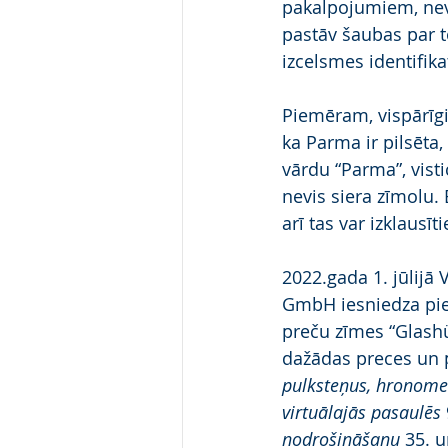
pakalpojumiem, neva
pastāv šaubas par t
izcelsmes identifika
Piemēram, vispārīgi 
ka Parma ir pilsēta,
vārdu “Parma”, vist
nevis siera zīmolu. 
arī tas var izklaus
2022.gada 1. jūlij
GmbH iesniedza pie
preču zīmes “Glashü
dažādas preces un 
pulksteņus, hronomet
virtuālajās pasaulēs
nodrošināšanu
 35. u