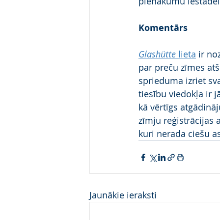
pienākumu iestādei 
Komentārs
Glashütte
 lieta
 ir n
par preču zīmes atš
sprieduma izriet sv
tiesību viedokļa ir j
kā vērtīgs atgādinā
zīmju reģistrācija
kuri nerada ciešu a
Jaunākie ieraksti