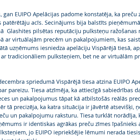
 gan EUIPO Apelācijas padome konstatēja, ka preču z
as patērētāju acīs. Secinājums bija balstīts pieņēmumā
ā  Glashites pilsētas reputāciju pulksteņu ražošanas n
bā ar virtuālajām precēm un pakalpojumiem, kas saistī
ātā uzņēmums iesniedza apelāciju Vispārējā tiesā, apg
 ar tradicionāliem pulksteņiem, bet ne ar virtuālām 
decembra spriedumā Vispārējā tiesa atzina EUIPO Ape
pareizu. Tiesa atzīmēja, ka attiecīgā sabiedrības da
reces un pakalpojumus tāpat kā atbilstošās reālās pre
tā precizēja, ka katra situācija ir jāvērtē atsevišķi, 
reču un pakalpojumu raksturu. Tiesa turklāt norādīja, 
ņēmums ir identiskas agrākas preču zīmes īpašnieks a
lksteņiem, jo EUIPO iepriekšējie lēmumi nerada tiesi