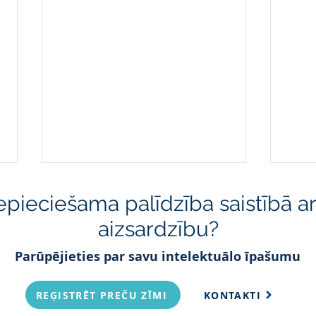
nepieciešama palīdzība saistībā a
aizsardzību?
Parūpējieties par savu intelektuālo īpašumu
REĢISTRĒT PREČU ZĪMI
KONTAKTI
Preču zīmes reģistrācija
Ko d