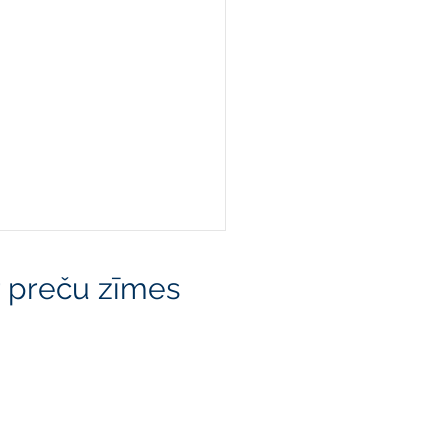
r preču zīmes
arīt ja kāds izmanto