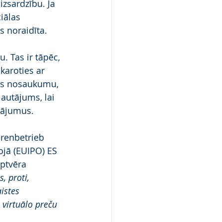
zsardzību. Ja 
iālas 
s noraidīta.
. Tas ir tāpēc, 
karoties ar 
nes nosaukumu, 
jautājums, lai 
utājumus.
renbetrieb 
jā (EUIPO) ES 
ptvēra 
, proti, 
istes 
virtuālo preču 