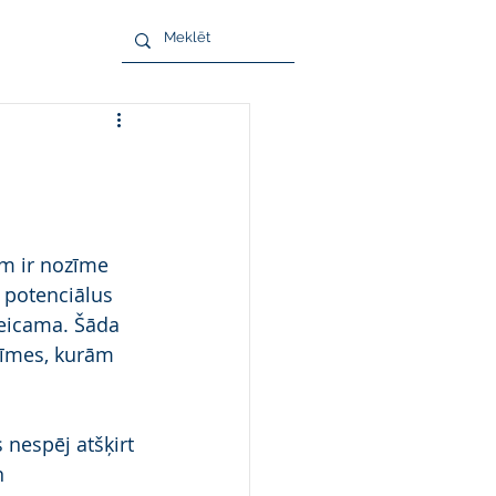
m ir nozīme 
t potenciālus 
teicama. Šāda 
 zīmes, kurām 
nespēj atšķirt 
 