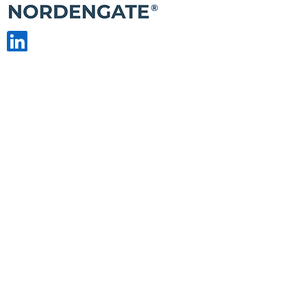
®
© 2026 SIA Nordengate Consult. Visas
tiesības aizsargātas. Šīs tīmekļa vietnes
satura izmantošana bez atļaujas ir aizliegta.
PALĪDZĪBA
Privātuma politika
Atruna
Kontakti