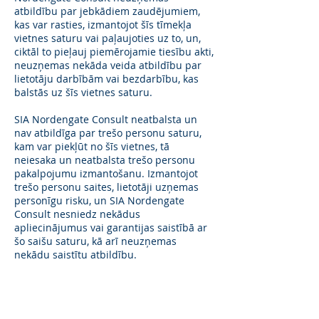
atbildību par jebkādiem zaudējumiem,
kas var rasties, izmantojot šīs tīmekļa
vietnes saturu vai paļaujoties uz to, un,
ciktāl to pieļauj piemērojamie tiesību akti,
neuzņemas nekāda veida atbildību par
lietotāju darbībām vai bezdarbību, kas
balstās uz šīs vietnes saturu.​
SIA Nordengate Consult neatbalsta un
nav atbildīga par trešo personu saturu,
kam var piekļūt no šīs vietnes, tā
neiesaka un neatbalsta trešo personu
pakalpojumu izmantošanu. Izmantojot
trešo personu saites, lietotāji uzņemas
personīgu risku, un SIA Nordengate
Consult nesniedz nekādus
apliecinājumus vai garantijas saistībā ar
šo saišu saturu, kā arī neuzņemas
nekādu saistītu atbildību.