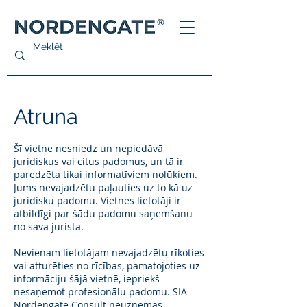
®
Atruna
Šī vietne nesniedz un nepiedāvā
juridiskus vai citus padomus, un tā ir
paredzēta tikai informatīviem nolūkiem.
Jums nevajadzētu paļauties uz to kā uz
juridisku padomu. Vietnes lietotāji ir
atbildīgi par šādu padomu saņemšanu
no sava jurista.
Nevienam lietotājam nevajadzētu rīkoties
vai atturēties no rīcības, pamatojoties uz
informāciju šājā vietnē, iepriekš
nesaņemot profesionālu padomu. SIA
Nordengate Consult neuzņemas